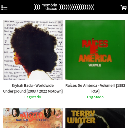
4
.
Erykah Badu - Worldwide
Raíces De América - Volume II [1983
Underground [2003 / 2022 Motown]
RCA]
Esgotado
Esgotado