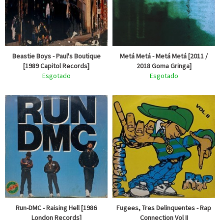
Beastie Boys - Paul's Boutique
Metá Metá - Metá Metá [2011 /
[1989 Capitol Records]
2018 Goma Gringa]
Esgotado
Esgotado
Run-DMC - Raising Hell [1986
Fugees, Tres Delinquentes - Rap
London Records]
Connection Vol II