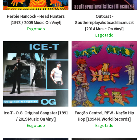
Herbie Hancock - Head Hunters
OutKast -
[1973 / 2009 Music On Vinyl]
Southernplayalisticadillacmuzik
Esgotado
[2014 Music On Vinyl]
Esgotado
Ice-T - O.G. Original Gangster [1991
Facção Central, RPW - Nação Hip
/ 2019 Music On Vinyl]
Hop [1994 N. World Records]
Esgotado
Esgotado