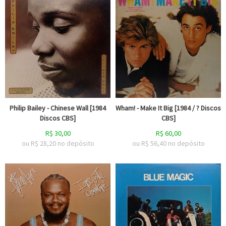
Philip Bailey - Chinese Wall [1984
Wham! - Make It Big [1984 / ? Discos
Discos CBS]
CBS]
R$
30,00
R$
60,00
ou R$
28,20
no depósito
ou R$
56,40
no depósito