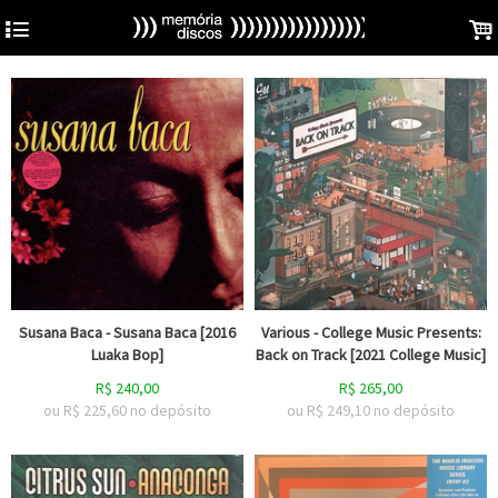
4
.
Susana Baca - Susana Baca [2016
Various - College Music Presents:
Luaka Bop]
Back on Track [2021 College Music]
R$
240,00
R$
265,00
ou R$
225,60
no depósito
ou R$
249,10
no depósito