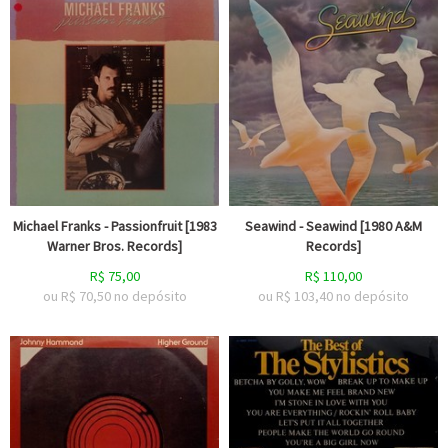
Michael Franks - Passionfruit [1983
Seawind - Seawind [1980 A&M
Warner Bros. Records]
Records]
R$
75,00
R$
110,00
ou R$
70,50
no depósito
ou R$
103,40
no depósito