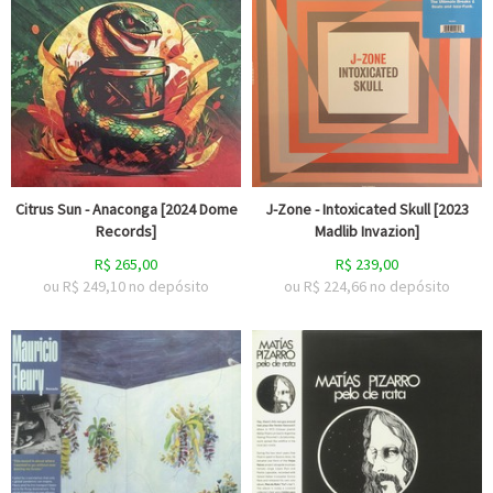
Citrus Sun - Anaconga [2024 Dome
J-Zone - Intoxicated Skull [2023
Records]
Madlib Invazion]
R$
265,00
R$
239,00
ou R$
249,10
no depósito
ou R$
224,66
no depósito