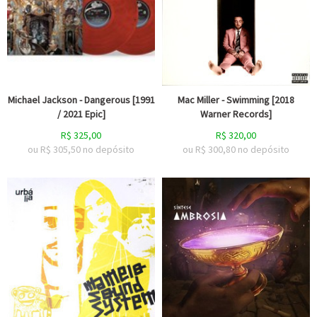
Michael Jackson - Dangerous [1991
Mac Miller - Swimming [2018
/ 2021 Epic]
Warner Records]
R$
325,00
R$
320,00
ou R$
305,50
no depósito
ou R$
300,80
no depósito