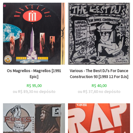
Os Magrellos - Magrellos [1991
Various - The Best DJ's For Dance
Epic]
Construction 93 [1993 12 For DJs]
R$
95,00
R$
40,00
ou R$
89,30
no depósito
ou R$
37,60
no depósito