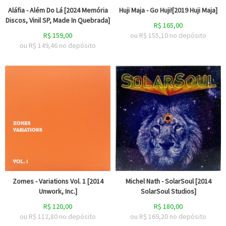
Aláfia - Além Do Lá [2024 Memória
Huji Maja - Go Huji![2019 Huji Maja]
Discos, Vinil SP, Made In Quebrada]
R$
165,00
R$
159,00
ou R$
155,10
no depósito
ou R$
149,46
no depósito
Zomes - Variations Vol. 1 [2014
Michel Nath - SolarSoul [2014
Unwork, Inc.]
SolarSoul Studios]
R$
120,00
R$
180,00
ou R$
112,80
no depósito
ou R$
169,20
no depósito