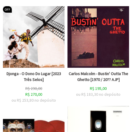
Djonga - O Dono Do Lugar [2023
Carlos Malcolm - Bustin' Outta The
Três Selos]
Ghetto [1970 / 20?? AJP]
R$
290,00
R$
195,00
R$
270,00
ou R$
183,30
no depósito
ou R$
253,80
no depósito