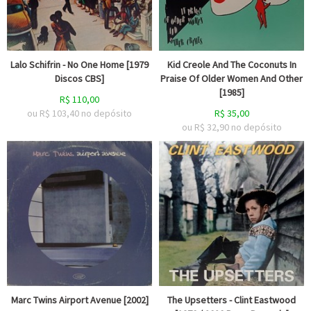
Lalo Schifrin - No One Home [1979
Kid Creole And The Coconuts In
Discos CBS]
Praise Of Older Women And Other
[1985]
R$
110,00
ou R$
103,40
no depósito
R$
35,00
ou R$
32,90
no depósito
Marc Twins Airport Avenue [2002]
The Upsetters - Clint Eastwood