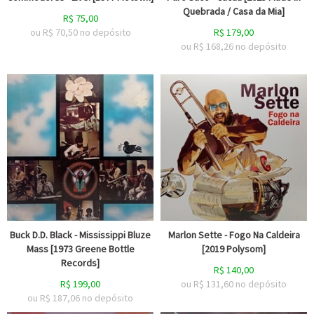
Quebrada / Casa da Mia]
R$
75,00
ou R$
70,50
no depósito
R$
179,00
ou R$
168,26
no depósito
Buck D.D. Black - Mississippi Bluze
Marlon Sette - Fogo Na Caldeira
Mass [1973 Greene Bottle
[2019 Polysom]
Records]
R$
140,00
R$
199,00
ou R$
131,60
no depósito
ou R$
187,06
no depósito