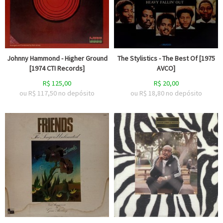
Johnny Hammond - Higher Ground
The Stylistics - The Best Of [1975
[1974 CTI Records]
AVCO]
R$
125,00
R$
20,00
ou R$
117,50
no depósito
ou R$
18,80
no depósito