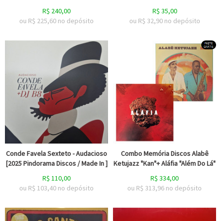
R$
240,00
R$
35,00
ou R$
225,60
no depósito
ou R$
32,90
no depósito
Conde Favela Sexteto - Audacioso
Combo Memória Discos Alabê
[2025 Pindorama Discos / Made In ]
Ketujazz "Kan"+ Aláfia "Além Do Lá"
R$
110,00
R$
334,00
ou R$
103,40
no depósito
ou R$
313,96
no depósito