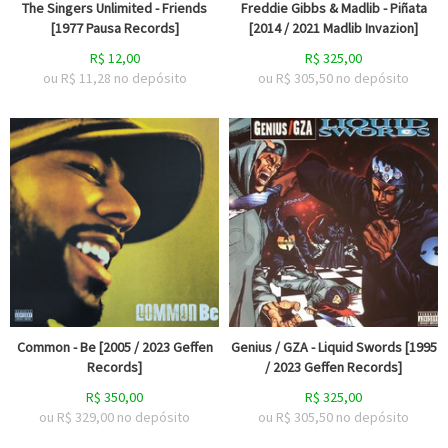
The Singers Unlimited - Friends
Freddie Gibbs & Madlib - Piñata
[1977 Pausa Records]
[2014 / 2021 Madlib Invazion]
R$
12,00
R$
325,00
ou R$
11,28
no depósito
ou R$
305,50
no depósito
Common - Be [2005 / 2023 Geffen
Genius / GZA - Liquid Swords [1995
Records]
/ 2023 Geffen Records]
R$
350,00
R$
325,00
ou R$
329,00
no depósito
ou R$
305,50
no depósito