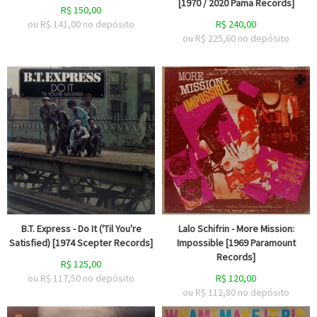
[1970 / 2020 Pama Records]
R$
150,00
ou R$
141,00
no depósito
R$
240,00
ou R$
225,60
no depósito
B.T. Express - Do It ('Til You're
Lalo Schifrin - More Mission:
Satisfied) [1974 Scepter Records]
Impossible [1969 Paramount
Records]
R$
125,00
ou R$
117,50
no depósito
R$
120,00
ou R$
112,80
no depósito