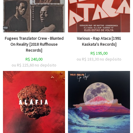
Fugees Tranzlator Crew - Blunted
Various - Rap Ataca [1991
On Reality [2018 Ruffhouse
Kaskata's Records]
Records]
R$
195,00
R$
240,00
ou R$
183,30
no depósito
ou R$
225,60
no depósito