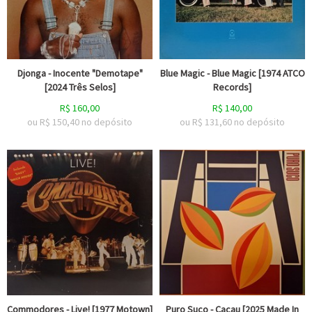
Djonga - Inocente "Demotape"
Blue Magic - Blue Magic [1974 ATCO
[2024 Três Selos]
Records]
R$
160,00
R$
140,00
ou R$
150,40
no depósito
ou R$
131,60
no depósito
Commodores - Live! [1977 Motown]
Puro Suco - Cacau [2025 Made In