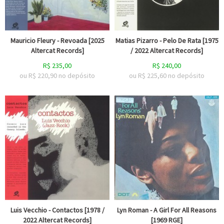
Mauricio Fleury - Revoada [2025
Matias Pizarro - Pelo De Rata [1975
Altercat Records]
/ 2022 Altercat Records]
R$
235,00
R$
240,00
ou R$
220,90
no depósito
ou R$
225,60
no depósito
Luis Vecchio - Contactos [1978 /
Lyn Roman - A Girl For All Reasons
2022 Altercat Records]
[1969 RGE]