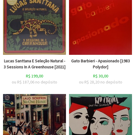
Lucas Santtana E Seleção Natural -
Gato Barbieri - Apasionado [1983
3 Sessions In A Greenhouse [2021]
Polydor]
R$
199,00
R$
30,00
ou R$
187,06
no depósito
ou R$
28,20
no depósito