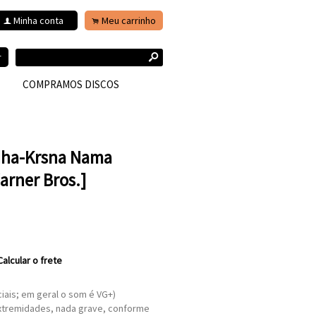
Minha conta
Meu carrinho
f
.
s
r
COMPRAMOS DISCOS
adha-Krsna Nama
arner Bros.]
Calcular o frete
ciais; em geral o som é VG+)
extremidades, nada grave, conforme