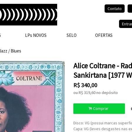
Contato
Olá, visitante.
Entra
S
LPs NOVOS
SELO
OFERTAS
Jazz / Blues
Alice Coltrane - R
Sankirtana [1977 W
R$
340,00
ou R$
319,60
no depósito
.
Comprar
Disco: VG (possui marcas superfi
Capa: VG (leves desgastes nas 