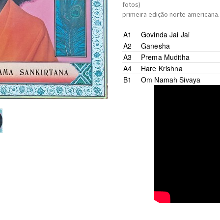
fotos)
primeira edição norte-americana.
A1
Govinda Jai Jai
A2
Ganesha
A3
Prema Muditha
A4
Hare Krishna
B1
Om Namah Sivaya