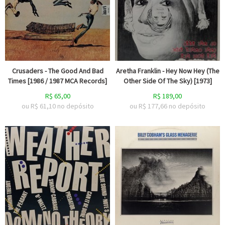
Crusaders - The Good And Bad
Aretha Franklin - Hey Now Hey (The
Times [1986 / 1987 MCA Records]
Other Side Of The Sky) [1973]
R$
65,00
R$
189,00
ou R$
61,10
no depósito
ou R$
177,66
no depósito