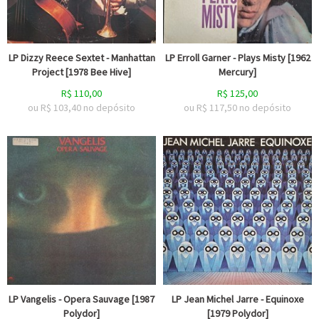
LP Dizzy Reece Sextet - Manhattan
LP Erroll Garner - Plays Misty [1962
Project [1978 Bee Hive]
Mercury]
R$
110,00
R$
125,00
ou R$
103,40
no depósito
ou R$
117,50
no depósito
LP Vangelis - Opera Sauvage [1987
LP Jean Michel Jarre - Equinoxe
Polydor]
[1979 Polydor]