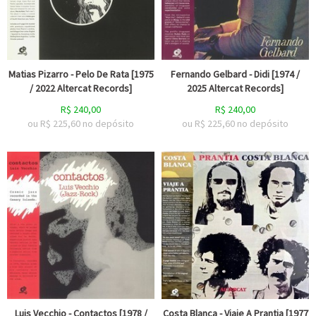
Matias Pizarro - Pelo De Rata [1975
Fernando Gelbard - Didi [1974 /
/ 2022 Altercat Records]
2025 Altercat Records]
R$
240,00
R$
240,00
ou R$
225,60
no depósito
ou R$
225,60
no depósito
Luis Vecchio - Contactos [1978 /
Costa Blanca - Viaje A Prantia [1977