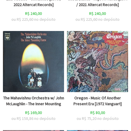
2022 Altercat Records]
/ 2021 Altercat Records]
R$
240,00
R$
240,00
ou R$
225,60
no depósito
ou R$
225,60
no depósito
The Mahavishnu Orchestra w/ John
Oregon - Music Of Another
McLaughlin - The Inner Mounting
Present Era [1972 Vanguart]
R$
169,00
R$
80,00
ou R$
158,86
no depósito
ou R$
75,20
no depósito