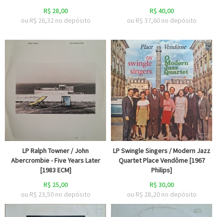
R$
28,00
R$
40,00
ou R$
26,32
no depósito
ou R$
37,60
no depósito
LP Ralph Towner / John
LP Swingle Singers / Modern Jazz
Abercrombie - Five Years Later
Quartet Place Vendôme [1967
[1983 ECM]
Philips]
R$
25,00
R$
30,00
ou R$
23,50
no depósito
ou R$
28,20
no depósito