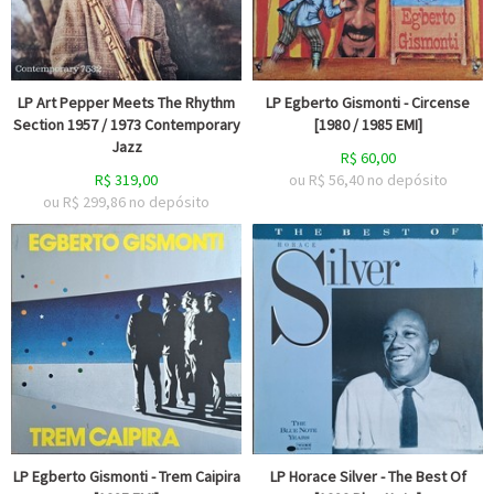
LP Art Pepper Meets The Rhythm
LP Egberto Gismonti - Circense
Section 1957 / 1973 Contemporary
[1980 / 1985 EMI]
Jazz
R$
60,00
R$
319,00
ou R$
56,40
no depósito
ou R$
299,86
no depósito
LP Egberto Gismonti - Trem Caipira
LP Horace Silver - The Best Of