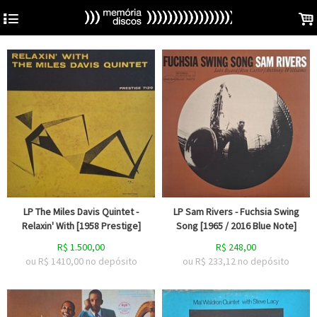
4
.
LP The Miles Davis Quintet -
LP Sam Rivers - Fuchsia Swing
Relaxin' With [1958 Prestige]
Song [1965 / 2016 Blue Note]
R$
1.500,00
R$
248,00
ou R$
1410,00
no depósito
ou R$
233,12
no depósito