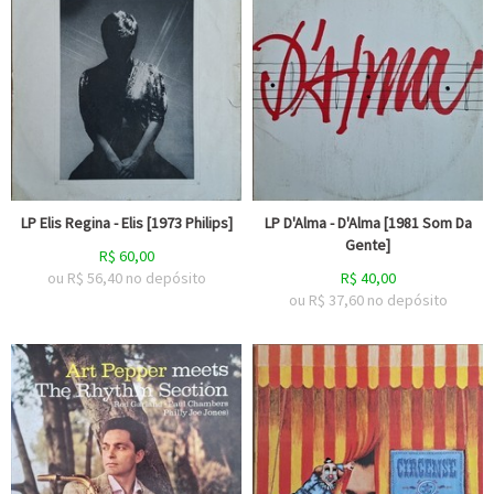
LP Elis Regina - Elis [1973 Philips]
LP D'Alma - D'Alma [1981 Som Da
Gente]
R$
60,00
ou R$
56,40
no depósito
R$
40,00
ou R$
37,60
no depósito