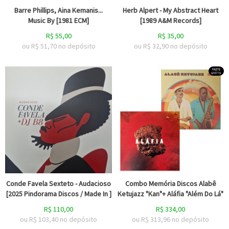
Barre Phillips, Aina Kemanis...
Herb Alpert - My Abstract Heart
Music By [1981 ECM]
[1989 A&M Records]
R$
55,00
R$
35,00
ou R$
51,70
no depósito
ou R$
32,90
no depósito
Conde Favela Sexteto - Audacioso
Combo Memória Discos Alabê
[2025 Pindorama Discos / Made In ]
Ketujazz "Kan"+ Aláfia "Além Do Lá"
R$
110,00
R$
334,00
ou R$
103,40
no depósito
ou R$
313,96
no depósito