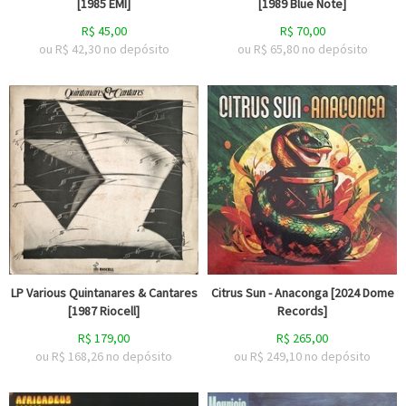
[1985 EMI]
[1989 Blue Note]
R$
45,00
R$
70,00
ou R$
42,30
no depósito
ou R$
65,80
no depósito
LP Various Quintanares & Cantares
Citrus Sun - Anaconga [2024 Dome
[1987 Riocell]
Records]
R$
179,00
R$
265,00
ou R$
168,26
no depósito
ou R$
249,10
no depósito