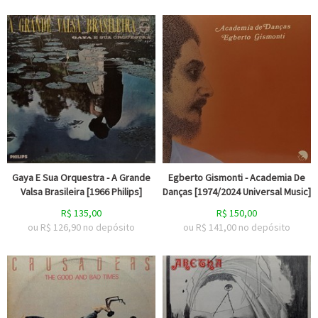
Gaya E Sua Orquestra - A Grande
Egberto Gismonti - Academia De
Valsa Brasileira [1966 Philips]
Danças [1974/2024 Universal Music]
R$
135,00
R$
150,00
ou R$
126,90
no depósito
ou R$
141,00
no depósito