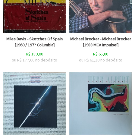
Miles Davis - Sketches Of Spain
Michael Brecker - Michael Brecker
[1960 / 197? Columbia]
[1988 MCA Impulse!]
R$
189,00
R$
65,00
ou R$
177,66
no depósito
ou R$
61,10
no depósito