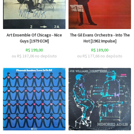
Art Ensemble Of Chicago - Nice
The Gil Evans Orchestra - Into The
Guys [1979 ECM]
Hot [1962 Impulse]
R$
199,00
R$
189,00
ou R$
187,06
no depósito
ou R$
177,66
no depósito