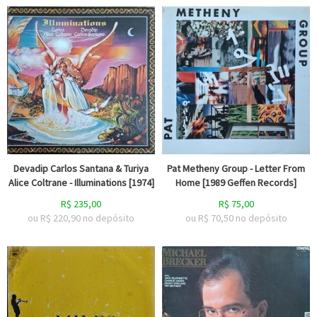
Devadip Carlos Santana & Turiya
Pat Metheny Group - Letter From
Alice Coltrane - Illuminations [1974]
Home [1989 Geffen Records]
R$
235,00
R$
75,00
ou R$
220,90
no depósito
ou R$
70,50
no depósito