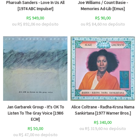
Pharoah Sanders - Love In Us All
Joe Williams / Count Basie -
[1974 ABC Impulse!]
Memories Ad-Lib [Emus]
R$
949,00
R$
90,00
ou R$
892,06
no depósito
ou R$
84,60
no depósito
Jan Garbarek Group - It's OK To
Alice Coltrane - Radha-Krsna Nama
Listen To The Gray Voice [1986
Sankirtana [1977 Warner Bros.]
ECM]
R$
340,00
R$
50,00
ou R$
319,60
no depósito
ou R$
47,00
no depósito