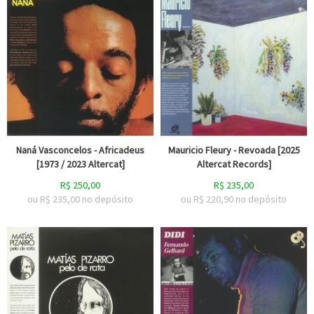
Naná Vasconcelos - Africadeus
Mauricio Fleury - Revoada [2025
[1973 / 2023 Altercat]
Altercat Records]
R$
250,00
R$
235,00
ou R$
235,00
no depósito
ou R$
220,90
no depósito