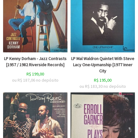
LP Kenny Dorham - Jazz Contrasts
LP Mal Waldron Quintet With Steve
[1957 / 1982 Riverside Records]
Lacy One-Upmanship [1977 Inner
City
R$
199,00
ou R$
187,06
no depósito
R$
195,00
ou R$
183,30
no depósito