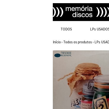
TODOS
LPs USADO
Início
›
Todos os produtos
›
LPs USA