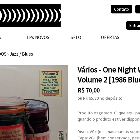
Contato
Olá, visitante.
Entra
S
LPs NOVOS
SELO
OFERTAS
DOS
›
Jazz / Blues
Vários - One Night
Volume 2 [1986 Blu
R$
70,00
ou R$
65,80
no depósito
Produto esgotado. Clique aqui pa
quando o produto estiver disponí
Disco: VG+ (mínimas marcas superf
Capa: VG+ (bem conservada, pequ