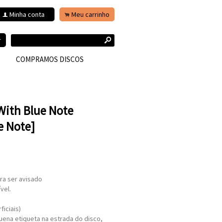
Minha conta
Meu carrinho
f
.
s
r
COMPRAMOS DISCOS
 With Blue Note
e Note]
ra ser avisado
vel.
iciais)
ena etiqueta na estrada do disco,