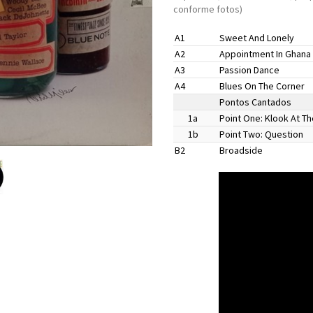
conforme fotos)
A1
Sweet And Lonely
A2
Appointment In Ghana
A3
Passion Dance
A4
Blues On The Corner
Pontos Cantados
1a
Point One: Klook At Th
1b
Point Two: Question
B2
Broadside