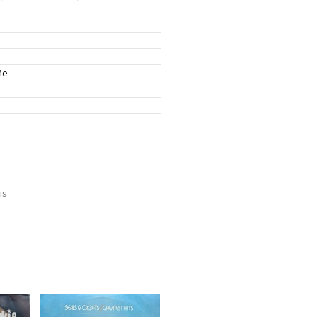
Me
is