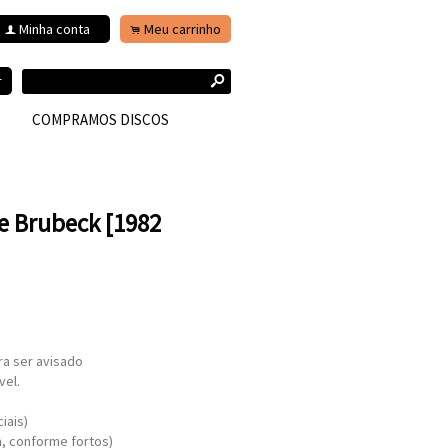
Minha conta
Meu carrinho
f
.
s
r
COMPRAMOS DISCOS
e Brubeck [1982
ra ser avisado
vel.
iais)
, conforme fortos)