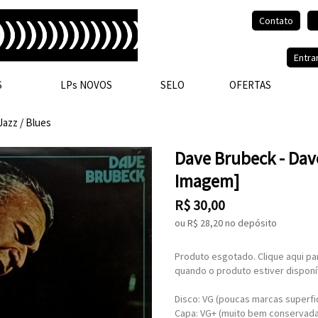
Contato
Olá, visitante.
Entra
S
LPs NOVOS
SELO
OFERTAS
Jazz / Blues
Dave Brubeck - Dav
Imagem]
R$
30,00
ou R$
28,20
no depósito
Produto esgotado. Clique aqui pa
quando o produto estiver disponí
Disco: VG (poucas marcas superfic
Capa: VG+ (muito bem conservada