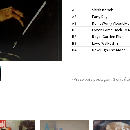
A1
Shish Kebab
A2
Fairy Day
A3
Don't Worry About Me
B1
Lover Come Back To 
B2
Royal Garden Blues
B3
Love Walked In
B4
How High The Moon
• Prazo para postagem:
3 dias úte