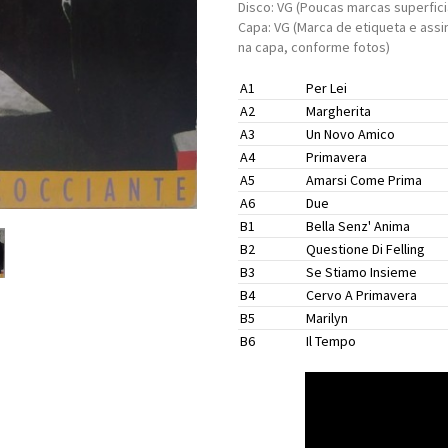
Disco: VG (Poucas marcas superfici
Capa: VG (Marca de etiqueta e ass
na capa, conforme fotos)
A1
Per Lei
A2
Margherita
A3
Un Novo Amico
A4
Primavera
A5
Amarsi Come Prima
A6
Due
B1
Bella Senz' Anima
B2
Questione Di Felling
B3
Se Stiamo Insieme
B4
Cervo A Primavera
B5
Marilyn
B6
Il Tempo