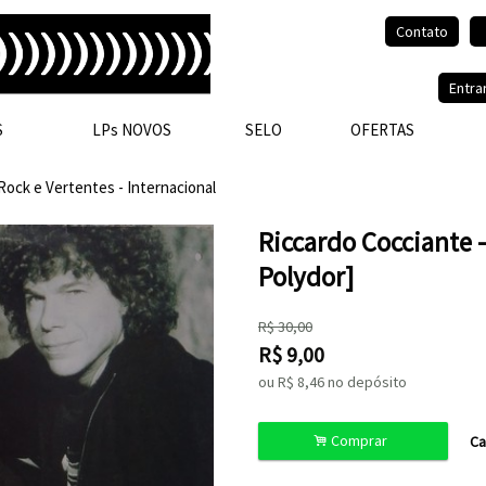
Contato
Olá, visitante.
Entra
S
LPs NOVOS
SELO
OFERTAS
Rock e Vertentes - Internacional
Riccardo Cocciante -
Polydor]
R$
30,00
R$
9,00
ou R$
8,46
no depósito
.
Comprar
Ca