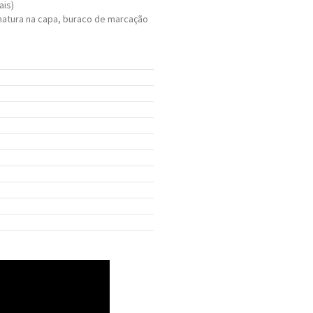
ais)
inatura na capa, buraco de marcação