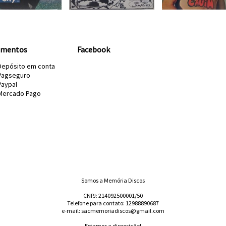
amentos
Facebook
Depósito em conta
Pagseguro
Paypal
Mercado Pago
Somos a Memória Discos
CNPJ: 214092500001/50
Telefone para contato: 12988890687
e-mail: sacmemoriadiscos@gmail.com
Estamos a disposição!