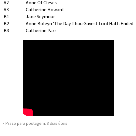
A2
Anne Of Cleves
A3
Catherine Howard
B1
Jane Seymour
B2
Anne Boleyn 'The Day Thou Gavest Lord Hath Ended'
B3
Catherine Parr
• Prazo para postagem:
3 dias úteis