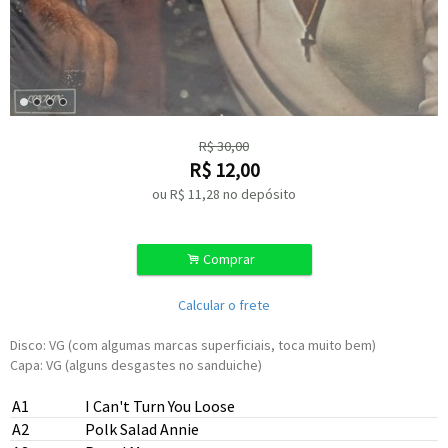
R$
30,00
R$
12,00
ou R$
11,28
no depósito
.
Comprar
Calcular o frete
Disco: VG (com algumas marcas superficiais, toca muito bem)
Capa: VG (alguns desgastes no sanduiche)
A1
I Can't Turn You Loose
A2
Polk Salad Annie