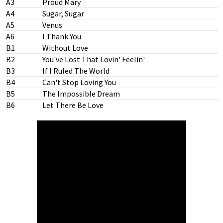
A3
Proud Mary
A4
Sugar, Sugar
A5
Venus
A6
I Thank You
B1
Without Love
B2
You've Lost That Lovin' Feelin'
B3
If I Ruled The World
B4
Can't Stop Loving You
B5
The Impossible Dream
B6
Let There Be Love