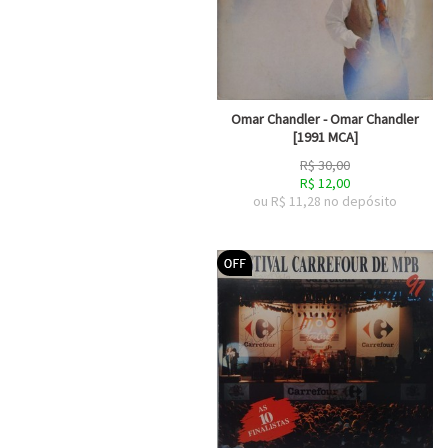
Omar Chandler - Omar Chandler
[1991 MCA]
R$
30,00
R$
12,00
ou R$
11,28
no depósito