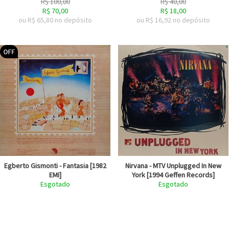
R$
100,00
R$
40,00
R$
70,00
R$
18,00
ou R$
65,80
no depósito
ou R$
16,92
no depósito
Egberto Gismonti - Fantasia [1982
Nirvana - MTV Unplugged In New
EMI]
York [1994 Geffen Records]
Esgotado
Esgotado