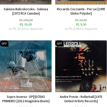
Sakiusa Bulicokocoko - Sakiusa
Riccardo Cocciante - Per Lei [1995
[1972 RCA Camden]
Globo Polydor]
R$
100,00
R$
30,00
R$
30,00
R$
9,00
ou R$
28,20
no depósito
ou R$
8,46
no depósito
Sopro Inverso - EP[!]SÓDIO
Andre Previn - Rollerball [1975
PRIMEIRO [2012 Imaginária Beats]
United Artists Records]