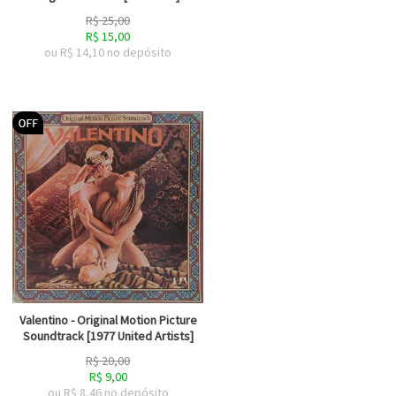
R$
25,00
R$
15,00
ou R$
14,10
no depósito
Valentino - Original Motion Picture
Soundtrack [1977 United Artists]
R$
20,00
R$
9,00
ou R$
8,46
no depósito