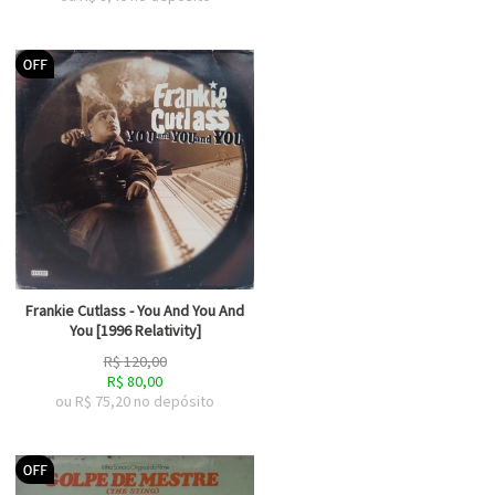
Frankie Cutlass - You And You And
You [1996 Relativity]
R$
120,00
R$
80,00
ou R$
75,20
no depósito