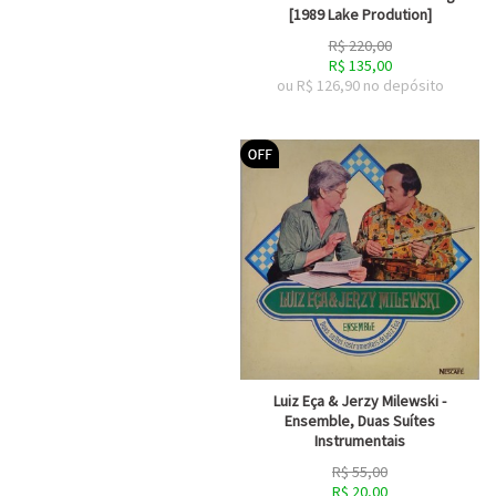
[1989 Lake Prodution]
R$
220,00
R$
135,00
ou R$
126,90
no depósito
Luiz Eça & Jerzy Milewski -
Ensemble, Duas Suítes
Instrumentais
R$
55,00
R$
20,00