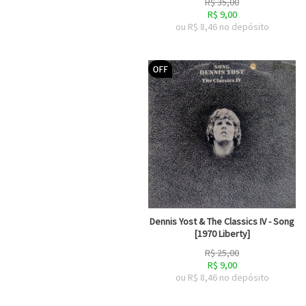
R$
35,00
R$
9,00
ou R$
8,46
no depósito
Dennis Yost & The Classics IV - Song
[1970 Liberty]
R$
25,00
R$
9,00
ou R$
8,46
no depósito