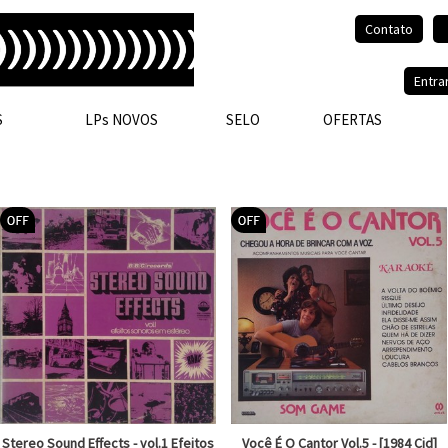
Contato
Olá, visitante.
Entra
S
LPs NOVOS
SELO
OFERTAS
Stereo Sound Effects - vol.1 Efeitos
Você É O Cantor Vol.5 - [1984 Cid]