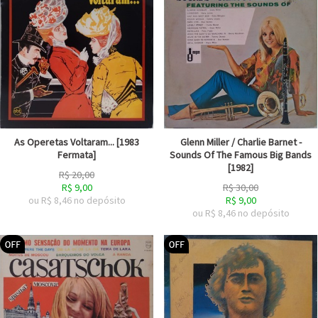
As Operetas Voltaram... [1983
Glenn Miller / Charlie Barnet -
Fermata]
Sounds Of The Famous Big Bands
[1982]
R$
20,00
R$
9,00
R$
30,00
ou R$
8,46
no depósito
R$
9,00
ou R$
8,46
no depósito