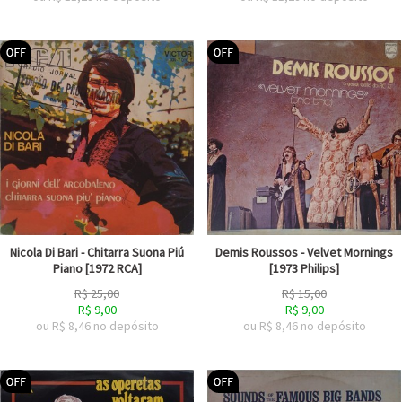
Nicola Di Bari - Chitarra Suona Piú
Demis Roussos - Velvet Mornings
Piano [1972 RCA]
[1973 Philips]
R$
25,00
R$
15,00
R$
9,00
R$
9,00
ou R$
8,46
no depósito
ou R$
8,46
no depósito