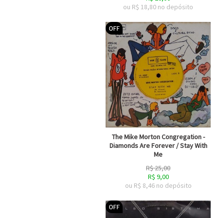
ou R$
18,80
no depósito
The Mike Morton Congregation -
Diamonds Are Forever / Stay With
Me
R$
25,00
R$
9,00
ou R$
8,46
no depósito