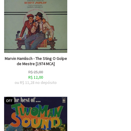
Marvin Hamlisch - The Sting O Golpe
de Mestre [1974 MCA]
R$
25,00
R$
12,00
ou R$
11,28
no depósito