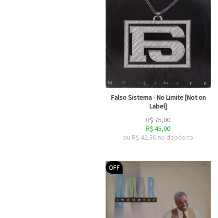
Falso Sistema - No Limite [Not on
Label]
R$
75,00
R$
45,00
ou R$
42,30
no depósito