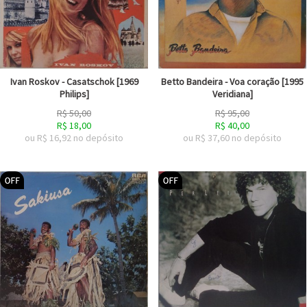
Ivan Roskov - Casatschok [1969
Betto Bandeira - Voa coração [1995
Philips]
Veridiana]
R$
50,00
R$
95,00
R$
18,00
R$
40,00
ou R$
16,92
no depósito
ou R$
37,60
no depósito