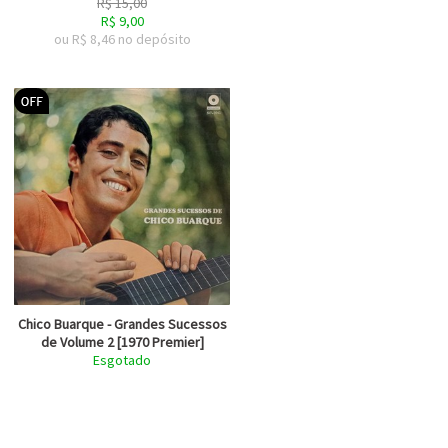
R$
15,00
R$
9,00
ou R$
8,46
no depósito
Chico Buarque - Grandes Sucessos
de Volume 2 [1970 Premier]
Esgotado