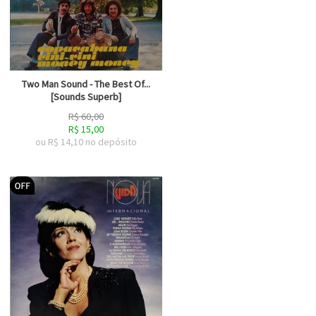
Two Man Sound - The Best Of...
[Sounds Superb]
R$
60,00
R$
15,00
ou R$
14,10
no depósito