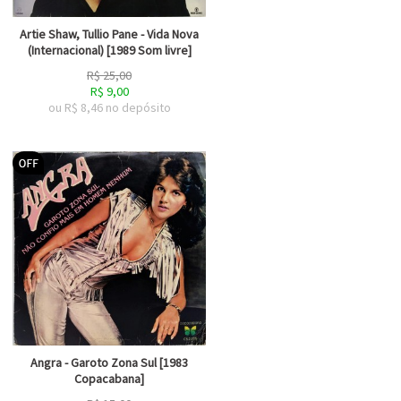
Artie Shaw, Tullio Pane - Vida Nova
(Internacional) [1989 Som livre]
R$
25,00
R$
9,00
ou R$
8,46
no depósito
Angra - Garoto Zona Sul [1983
Copacabana]