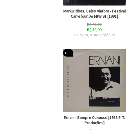
Marku Ribas, Celso Viafora - Festival
Carrefour De MPB 91 [1991]
R$
40,00
R$
30,00
ou R$
28,20
no depósito
Ernani - Sempre Conosco [1988 E. T.
Produções]