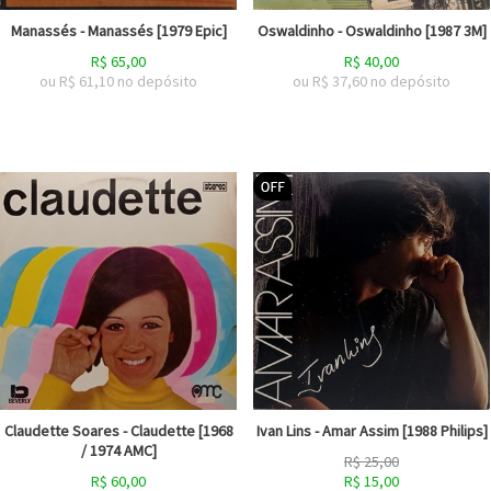
Manassés - Manassés [1979 Epic]
Oswaldinho - Oswaldinho [1987 3M]
R$
65,00
R$
40,00
ou R$
61,10
no depósito
ou R$
37,60
no depósito
Claudette Soares - Claudette [1968
Ivan Lins - Amar Assim [1988 Philips]
/ 1974 AMC]
R$
25,00
R$
60,00
R$
15,00