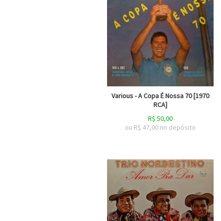
Various - A Copa É Nossa 70 [1970
RCA]
R$
50,00
ou R$
47,00
no depósito