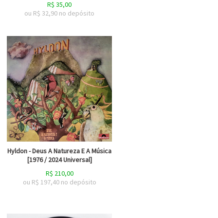
R$
35,00
ou R$
32,90
no depósito
Hyldon - Deus A Natureza E A Música
[1976 / 2024 Universal]
R$
210,00
ou R$
197,40
no depósito