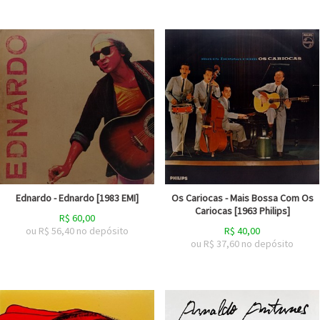
Ednardo - Ednardo [1983 EMI]
Os Cariocas - Mais Bossa Com Os
Cariocas [1963 Philips]
R$
60,00
ou R$
56,40
no depósito
R$
40,00
ou R$
37,60
no depósito