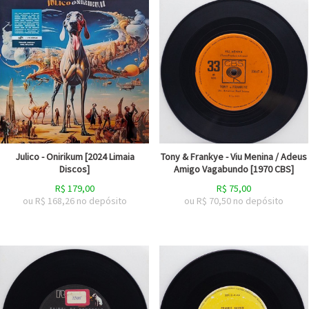
Julico - Onirikum [2024 Limaia
Tony & Frankye - Viu Menina / Adeus
Discos]
Amigo Vagabundo [1970 CBS]
R$
179,00
R$
75,00
ou R$
168,26
no depósito
ou R$
70,50
no depósito