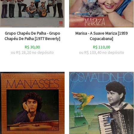
Grupo Chapéu De Palha - Grupo
Marisa - A Suave Mariza [1959
Chapéu De Palha [1977 Beverly]
Copacabana]
R$
30,00
R$
110,00
ou R$
28,20
no depósito
ou R$
103,40
no depósito