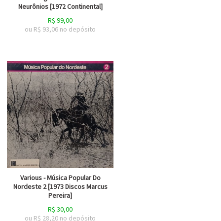
Neurônios [1972 Continental]
R$
99,00
ou R$
93,06
no depósito
Various - Música Popular Do
Nordeste 2 [1973 Discos Marcus
Pereira]
R$
30,00
ou R$
28,20
no depósito