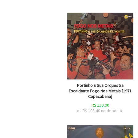
Portinho E Sua Orquestra
Escaldante Fogo Nos Metais [1971
Copacabana]
R$
110,00
ou R$
103,40
no depósito