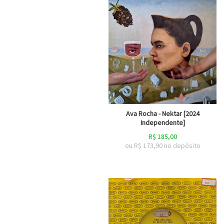
Ava Rocha - Nektar [2024
Independente]
R$
185,00
ou R$
173,90
no depósito