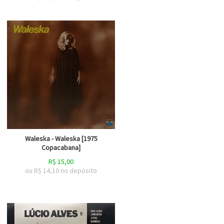
Waleska - Waleska [1975
Copacabana]
R$
15,00
ou R$
14,10
no depósito