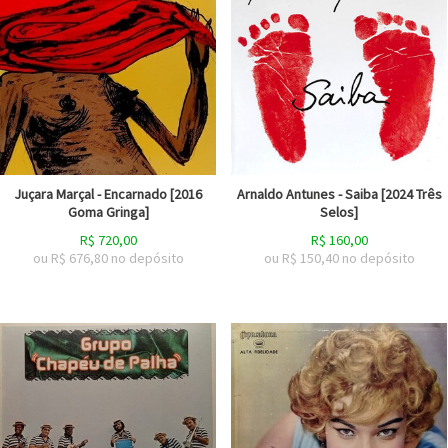
Juçara Marçal - Encarnado [2016
Arnaldo Antunes - Saiba [2024 Três
Goma Gringa]
Selos]
R$
720,00
R$
160,00
ou R$
676,80
no depósito
ou R$
150,40
no depósito