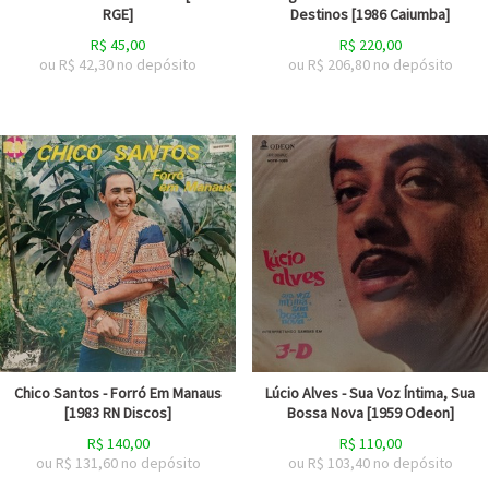
RGE]
Destinos [1986 Caiumba]
R$
45,00
R$
220,00
ou R$
42,30
no depósito
ou R$
206,80
no depósito
Chico Santos - Forró Em Manaus
Lúcio Alves - Sua Voz Íntima, Sua
[1983 RN Discos]
Bossa Nova [1959 Odeon]
R$
140,00
R$
110,00
ou R$
131,60
no depósito
ou R$
103,40
no depósito