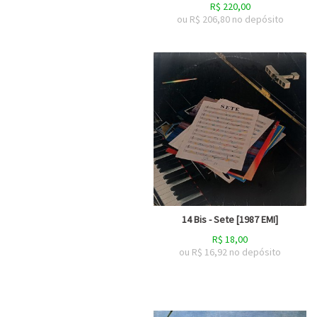
R$
220,00
ou R$
206,80
no depósito
14 Bis - Sete [1987 EMI]
R$
18,00
ou R$
16,92
no depósito