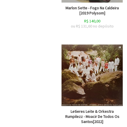
Marlon Sette - Fogo Na Caldeira
[2019 Polysom]
R$
140,00
ou R$
131,60
no depósito
Letieres Leite & Orkestra
Rumpilezz - Moacir De Todos Os
Santos[2022]