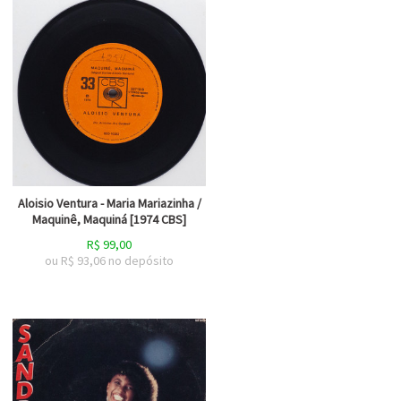
Aloisio Ventura - Maria Mariazinha /
Maquinê, Maquiná [1974 CBS]
R$
99,00
ou R$
93,06
no depósito