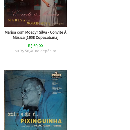
Marisa com Moacyr Silva - Convite À
Música [1958 Copacabana]
R$
60,00
ou R$
56,40
no depósito