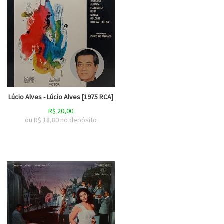
Lúcio Alves - Lúcio Alves [1975 RCA]
R$
20,00
ou R$
18,80
no depósito