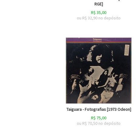
RGE]
R$
35,00
ou R$
32,90
no depósito
Taiguara - Fotografias [1973 Odeon]
R$
75,00
ou R$
70,50
no depósito