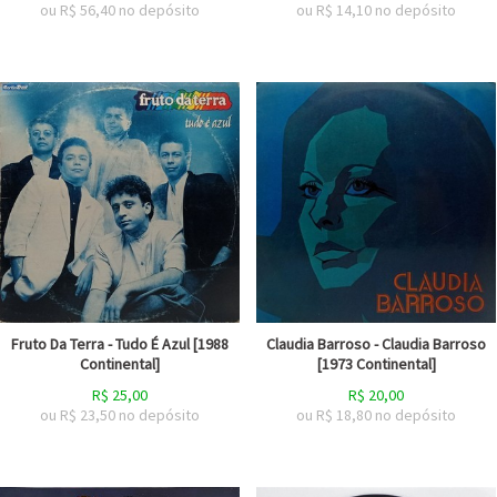
ou R$
56,40
no depósito
ou R$
14,10
no depósito
Fruto Da Terra - Tudo É Azul [1988
Claudia Barroso - Claudia Barroso
Continental]
[1973 Continental]
R$
25,00
R$
20,00
ou R$
23,50
no depósito
ou R$
18,80
no depósito