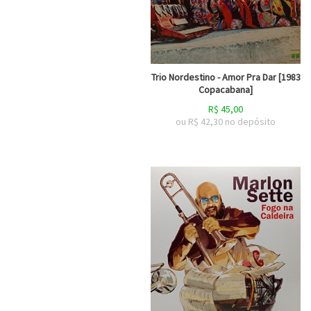
Trio Nordestino - Amor Pra Dar [1983
Copacabana]
R$
45,00
ou R$
42,30
no depósito