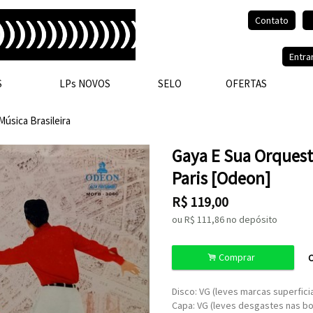
Contato
Olá, visitante.
Entra
S
LPs NOVOS
SELO
OFERTAS
Música Brasileira
Gaya E Sua Orquest
Paris [Odeon]
R$
119,00
ou R$
111,86
no depósito
.
Comprar
C
Disco: VG (leves marcas superficia
Capa: VG (leves desgastes nas b