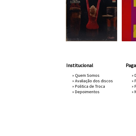
Institucional
Pag
»
Quem Somos
» 
»
Avaliação dos discos
»
»
Politica de Troca
»
»
Depoimentos
»