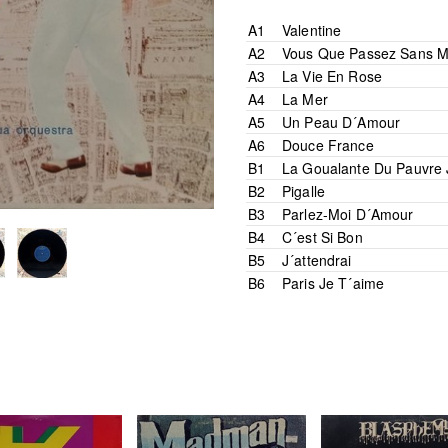
A1
Valentine
A2
Vous Que Passez Sans M
A3
La Vie En Rose
A4
La Mer
A5
Un Peau D´Amour
A6
Douce France
B1
La Goualante Du Pauvre
B2
Pigalle
B3
Parlez-Moi D´Amour
B4
C´est Si Bon
B5
J´attendrai
B6
Paris Je T´aime