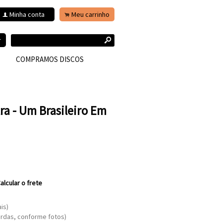
Minha conta
Meu carrinho
f
.
s
r
COMPRAMOS DISCOS
ra - Um Brasileiro Em
alcular o frete
is)
ordas, conforme fotos)