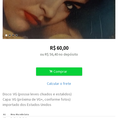
R$
60,00
ou R$
56,40
no depósito
.
Comprar
Calcular o frete
Disco: VG (possui leves chiados e estalidos)
Capa: VG (próxima de VG+, conforme fotos)
importado dos Estados Unidos
Written-By –
Maysa
*
A1
Meu Mundo Caiu
Written-By –
Aloysio Figueiredo
,
J. M. Costa