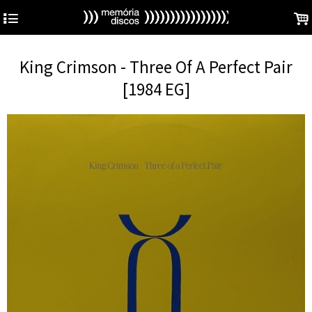
4
.
King Crimson - Three Of A Perfect Pair
[1984 EG]