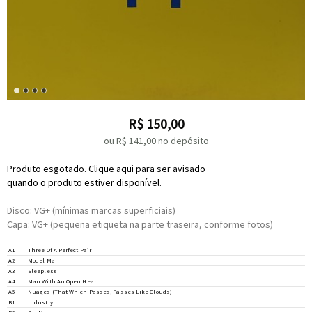
R$
150,00
ou R$
141,00
no depósito
Produto esgotado. Clique aqui para ser avisado
quando o produto estiver disponível.
Disco: VG+ (mínimas marcas superficiais)
Capa: VG+ (pequena etiqueta na parte traseira, conforme fotos)
A1
Three Of A Perfect Pair
A2
Model Man
A3
Sleepless
A4
Man With An Open Heart
A5
Nuages (That Which Passes, Passes Like Clouds)
B1
Industry