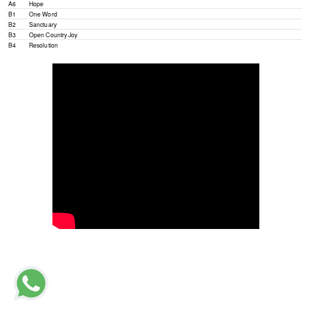
A6
Hope
B1
One Word
B2
Sanctuary
B3
Open Country Joy
B4
Resolution