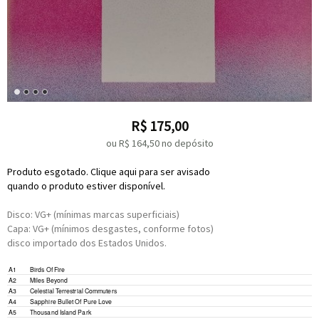
R$
175,00
ou R$
164,50
no depósito
Produto esgotado. Clique aqui para ser avisado
quando o produto estiver disponível.
Disco: VG+ (mínimas marcas superficiais)
Capa: VG+ (mínimos desgastes, conforme fotos)
disco importado dos Estados Unidos.
A1
Birds Of Fire
A2
Miles Beyond
A3
Celestial Terrestrial Commuters
A4
Sapphire Bullet Of Pure Love
A5
Thousand Island Park