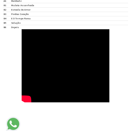
A6
Maldade
B1
Mulata Assanhada
B2
Estrada Do Amor
B3
Perdoa Coração
B4
E O Tempo Parou
B5
Solução
B6
Depois