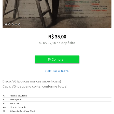
R$
35,00
ou R$
32,90
no depósito
.
Comprar
Calcular o frete
Disco: VG (poucas marcas superficiais)
Capa: VG (pequeno corte, conforme fotos)
A1
Poema Do Adeus
A2
Palhaçada
A3
Estou Só
A4
Fim De Parceria
A5
A Canção Que Virou Você