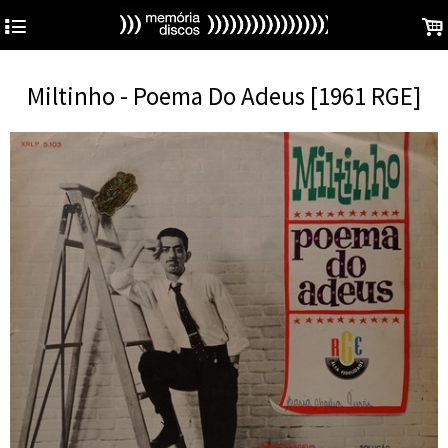
4
.
Miltinho - Poema Do Adeus [1961 RGE]