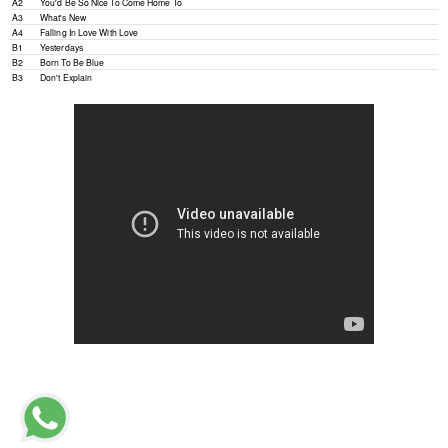
A2
You'd Be So Nice To Come Home To
A3
What's New
A4
Falling In Love With Love
B1
Yesterdays
B2
Born To Be Blue
B3
Don't Explain