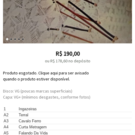
R$
190,00
ou R$
178,60
no depósito
Produto esgotado. Clique aqui para ser avisado
quando o produto estiver disponível.
Disco: VG (poucas marcas superficiais)
Capa: VG+ (mínimos desgastes, conforme fotos)
Written-By –
Ednardo
1
Ingazeiras
Written-By –
Ednardo
A2
Terral
Written-By –
Fagner
*
,
Ricardo Bezerra
A3
Cavalo Ferro
Written-By –
Dedé
,
Rodger Rogério
A4
Curta Metragem
Written-By –
Dedé
,
Rodger Rogério
A5
Falando Da Vida