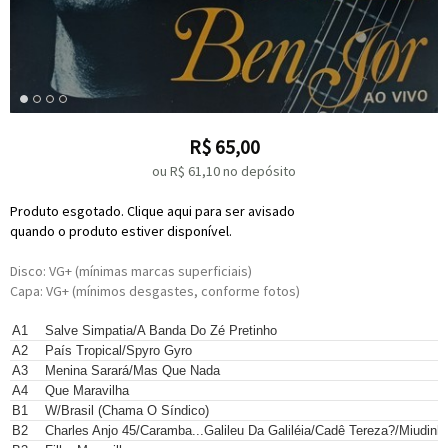
R$
65,00
ou R$
61,10
no depósito
Produto esgotado. Clique aqui para ser avisado
quando o produto estiver disponível.
Disco: VG+ (mínimas marcas superficiais)
Capa: VG+ (mínimos desgastes, conforme fotos)
A1
Salve Simpatia/A Banda Do Zé Pretinho
A2
País Tropical/Spyro Gyro
A3
Menina Sarará/Mas Que Nada
A4
Que Maravilha
B1
W/Brasil (Chama O Síndico)
B2
Charles Anjo 45/Caramba...Galileu Da Galiléia/Cadê Tereza?/Miudinh