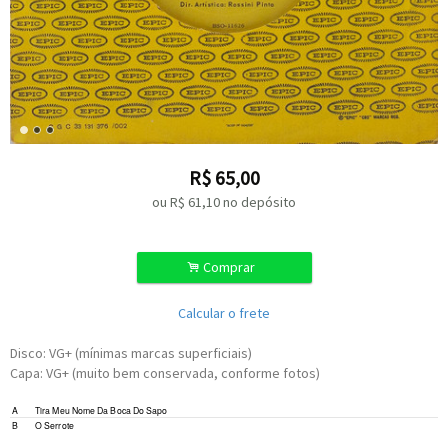
R$
65,00
ou R$
61,10
no depósito
.
Comprar
Calcular o frete
Disco: VG+ (mínimas marcas superficiais)
Capa: VG+ (muito bem conservada, conforme fotos)
A
Tira Meu Nome Da Boca Do Sapo
B
O Serrote