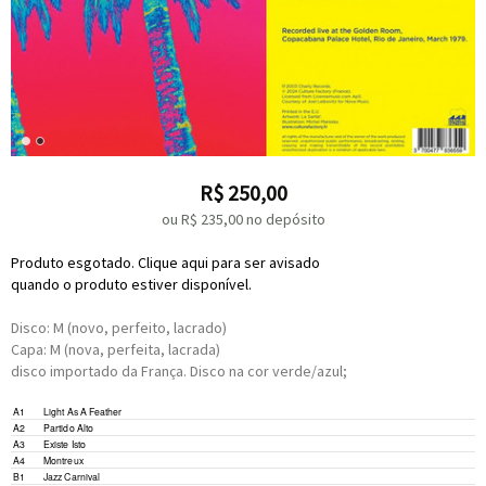
R$
250,00
ou R$
235,00
no depósito
Produto esgotado. Clique aqui para ser avisado
quando o produto estiver disponível.
Disco: M (novo, perfeito, lacrado)
Capa: M (nova, perfeita, lacrada)
disco importado da França. Disco na cor verde/azul;
A1
Light As A Feather
A2
Partido Alto
A3
Existe Isto
A4
Montreux
B1
Jazz Carnival