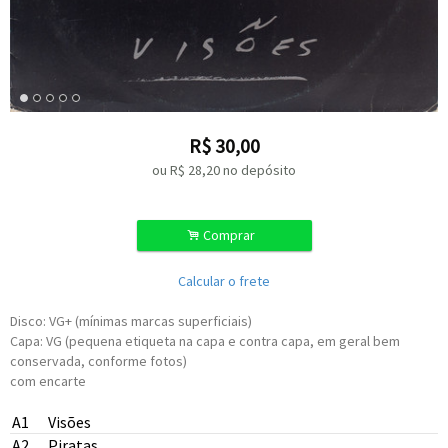
R$
30,00
ou R$
28,20
no depósito
.
Comprar
Calcular o frete
Disco: VG+ (mínimas marcas superficiais)
Capa: VG (pequena etiqueta na capa e contra capa, em geral bem
conservada, conforme fotos)
com encarte
A1
Visões
A2
Piratas