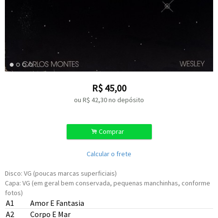
R$
45,00
ou R$
42,30
no depósito
.
Comprar
Calcular o frete
Disco: VG (poucas marcas superficiais)
Capa: VG (em geral bem conservada, pequenas manchinhas, conforme
fotos)
A1
Amor E Fantasia
A2
Corpo E Mar