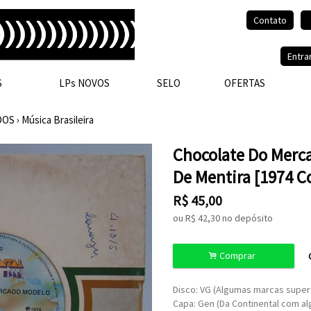
Contato
Olá, visitante.
Entra
S
LPs NOVOS
SELO
OFERTAS
DOS
›
Música Brasileira
Chocolate Do Merc
De Mentira [1974 C
R$
45,00
ou R$
42,30
no depósito
.
Comprar
Disco: VG (Algumas marcas superf
Capa: Gen (Da Continental com a