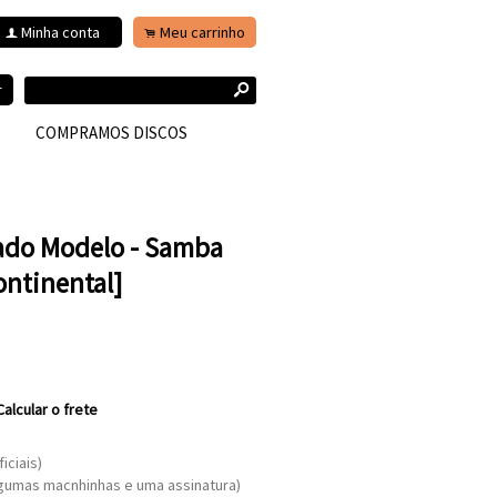
Minha conta
Meu carrinho
f
.
s
r
COMPRAMOS DISCOS
ado Modelo - Samba
ontinental]
Calcular o frete
iciais)
lgumas macnhinhas e uma assinatura)