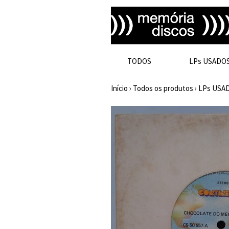
TODOS
LPs USADO
Início
›
Todos os produtos
›
LPs USA