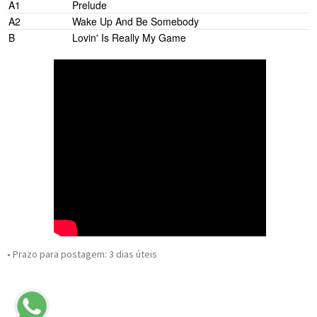
A1
Prelude
A2
Wake Up And Be Somebody
B
Lovin' Is Really My Game
• Prazo para postagem:
3 dias úteis