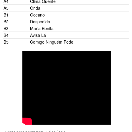
A4
Clima Quente
A5
Onda
B1
Oceano
B2
Despedida
B3
Maria Bonita
B4
Avisa Lá
B5
Comigo Ninguém Pode