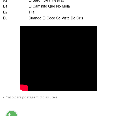
A2
El Barón De Finestrat
B1
El Caminito Que No Mola
B2
Tijal
B3
Cuando El Coco Se Viste De Gris
• Prazo para postagem:
3 dias úteis