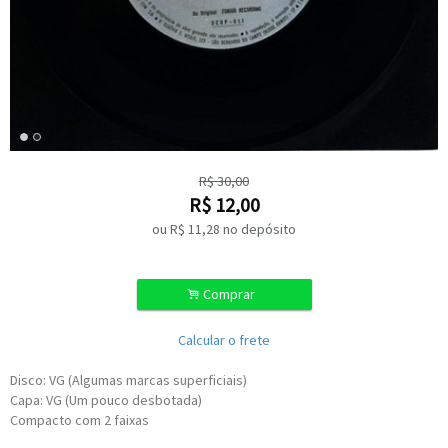
R$
30,00
R$
12,00
ou R$
11,28
no depósito
.
Comprar
Calcular o frete
Disco: VG (Algumas marcas superficiais)
Capa: VG (Um pouco desbotada)
Compacto com 2 faixas