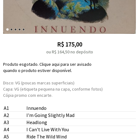
R$
175,00
ou R$
164,50
no depósito
Produto esgotado. Clique aqui para ser avisado
quando o produto estiver disponível.
Disco: VG (poucas marcas superficiais)
Capa: VG (etiqueta pequena na capa, conforme fotos)
Cópia promo com encarte.
A1
Innuendo
A2
I'm Going Slightly Mad
A3
Headlong
A4
I Can't Live With You
A5
Ride The Wild Wind