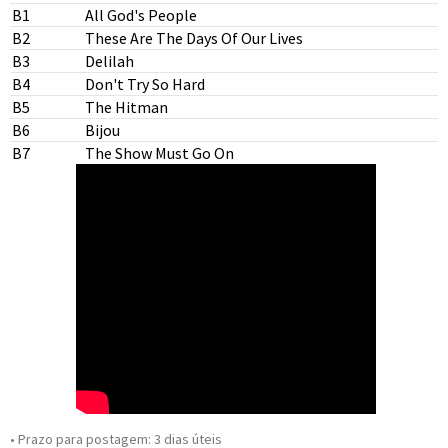
B1
All God's People
B2
These Are The Days Of Our Lives
B3
Delilah
B4
Don't Try So Hard
B5
The Hitman
B6
Bijou
B7
The Show Must Go On
• Prazo para postagem:
3 dias úteis