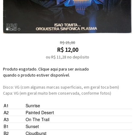
R$
25,00
R$
12,00
ou R$
11,28
no depósito
Produto esgotado. Clique aqui para ser avisado
quando o produto estiver disponível.
Disco: VG (com algumas marcas superficiais, em geral toca bem)
Capa: VG (em geral muito bem conservada, conforme fotos)
A1
Sunrise
A2
Painted Desert
A3
On The Trail
B1
Sunset
B2
Cloudburst