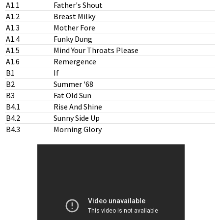
A1.1
Father's Shout
A1.2
Breast Milky
A1.3
Mother Fore
A1.4
Funky Dung
A1.5
Mind Your Throats Please
A1.6
Remergence
B1
If
B2
Summer '68
B3
Fat Old Sun
B4.1
Rise And Shine
B4.2
Sunny Side Up
B4.3
Morning Glory