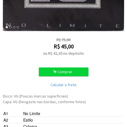
R$
75,00
R$
45,00
ou R$
42,30
no depósito
.
Comprar
Calcular o frete
Disco: VG (Poucas marcas superficiais)
Capa: VG (Desgaste nas bordas, conforme fotos)
A1
No Limite
A2
Estilo
A3
Crônica