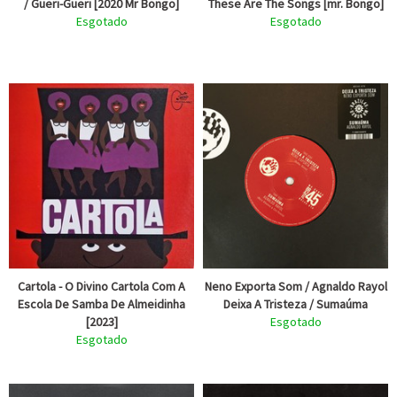
/ Gueri-Gueri [2020 Mr Bongo]
These Are The Songs [mr. Bongo]
Esgotado
Esgotado
Cartola - O Divino Cartola Com A
Neno Exporta Som / Agnaldo Rayol
Escola De Samba De Almeidinha
Deixa A Tristeza / Sumaúma
[2023]
Esgotado
Esgotado