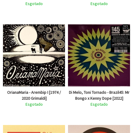
Esgotado
Esgotado
OrianaMaria - Arembip I [1974 /
Di Melo, Toni Tornado - Brazil45: Mr
2020 Grimaldi]
Bongo x Kenny Dope [2022]
Esgotado
Esgotado