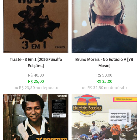
Traste - 3 Em 1 [2016 Funalfa
Bruno Morais - No Estudio A [YB
Edições]
Music]
R$
40,00
R$
50,00
R$
25,00
R$
35,00
ou R$
23,50
no depósito
ou R$
32,90
no depósito