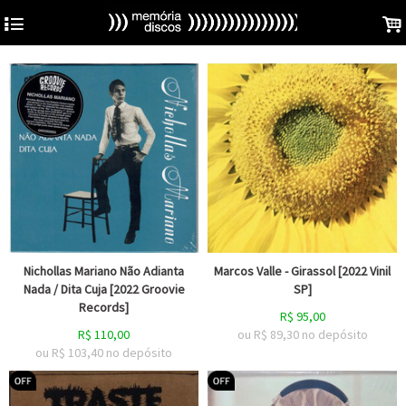
4
.
Nichollas Mariano Não Adianta
Marcos Valle - Girassol [2022 Vinil
Nada / Dita Cuja [2022 Groovie
SP]
Records]
R$
95,00
R$
110,00
ou R$
89,30
no depósito
ou R$
103,40
no depósito