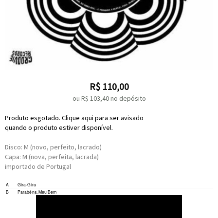
R$
110,00
ou R$
103,40
no depósito
Produto esgotado. Clique aqui para ser avisado
quando o produto estiver disponível.
Disco: M (novo, perfeito, lacrado)
Capa: M (nova, perfeita, lacrada)
importado de Portugal
Composed By –
Marcos Vermelho
A
Gira-Gira
B
Parabéns, Meu Bem