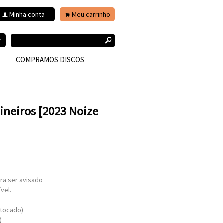
Minha conta
Meu carrinho
f
.
s
r
COMPRAMOS DISCOS
ineiros [2023 Noize
ra ser avisado
vel.
 tocado)
)