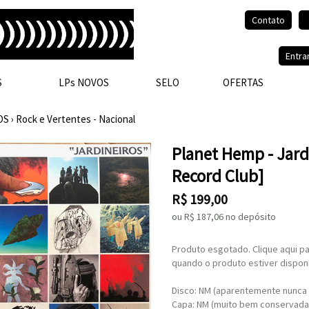
Contato
Olá, visitante.
Entra
S
LPs NOVOS
SELO
OFERTAS
OS
›
Rock e Vertentes - Nacional
Planet Hemp - Jard
Record Club]
R$
199,00
ou R$
187,06
no depósito
Produto esgotado. Clique aqui pa
quando o produto estiver disponí
Disco: NM (aparentemente nunca
Capa: NM (muito bem conservada