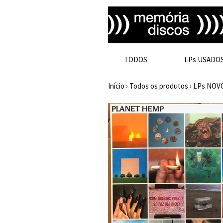
TODOS
LPs USADO
Início
›
Todos os produtos
›
LPs NOV