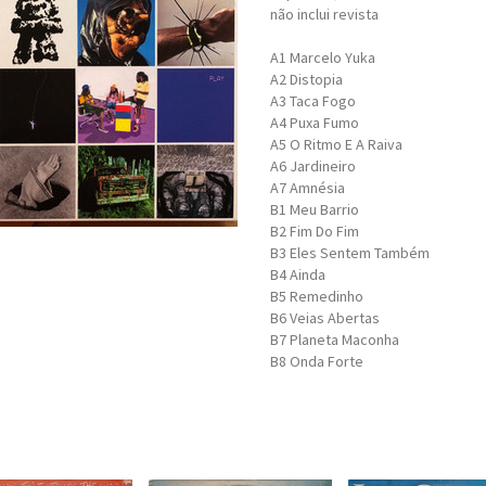
não inclui revista
A1
Marcelo Yuka
A2
Distopia
A3
Taca Fogo
A4
Puxa Fumo
A5
O Ritmo E A Raiva
A6
Jardineiro
A7
Amnésia
B1
Meu Barrio
B2
Fim Do Fim
B3
Eles Sentem Também
B4
Ainda
B5
Remedinho
B6
Veias Abertas
B7
Planeta Maconha
B8
Onda Forte