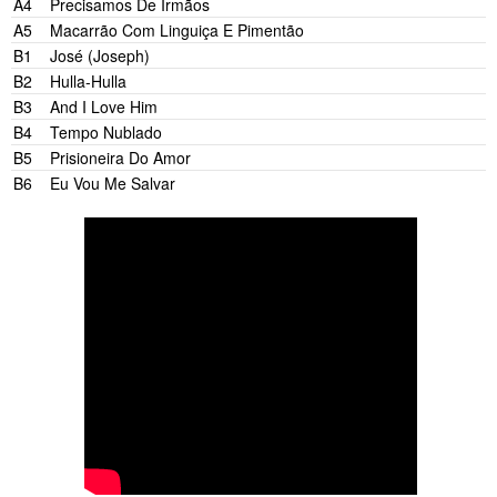
A4
Precisamos De Irmãos
A5
Macarrão Com Linguiça E Pimentão
Nara Leão
B1
José (Joseph)
Georges Moustaki
B2
Hulla-Hulla
Rita Lee
B3
And I Love Him
Paul McCartney
B4
Tempo Nublado
B5
Prisioneira Do Amor
B6
Eu Vou Me Salvar