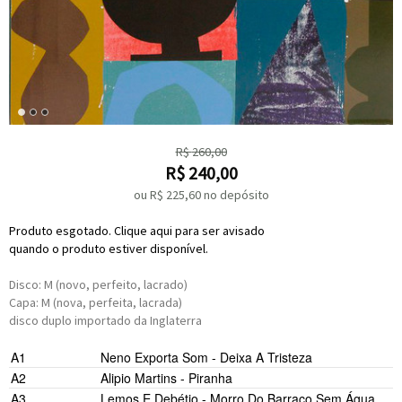
R$
260,00
R$
240,00
ou R$
225,60
no depósito
Produto esgotado. Clique aqui para ser avisado
quando o produto estiver disponível.
Disco: M (novo, perfeito, lacrado)
Capa: M (nova, perfeita, lacrada)
disco duplo importado da Inglaterra
A1
Neno Exporta Som -
Deixa A Tristeza
A2
Alipio Martins -
Piranha
A3
Lemos
E
Debétio -
Morro Do Barraco Sem Água