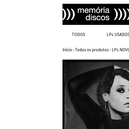
TODOS
LPs USADO
Início
›
Todos os produtos
›
LPs NOV