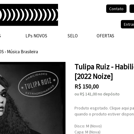
Contato
Olá, visitante.
Entra
S
LPs NOVOS
SELO
OFERTAS
OS
›
Música Brasileira
Tulipa Ruiz - Habil
[2022 Noize]
R$
150,00
ou R$
141,00
no depósito
Produto esgotado. Clique aqui pa
quando o produto estiver disponí
Disco: M (Novo)
Capa: M (Nova)