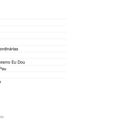
ordinárias
Mesmo Eu Dou
 Pau
r
eis