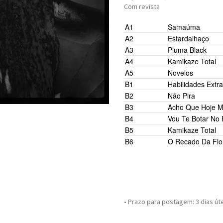
Com revista
A1
Samaúma
A2
Estardalhaço
A3
Pluma Black
A4
Kamikaze Total
A5
Novelos
B1
Habilidades Extra
B2
Não Pira
B3
Acho Que Hoje 
B4
Vou Te Botar No
B5
Kamikaze Total
B6
O Recado Da Flo
• Prazo para postagem:
3 dias út