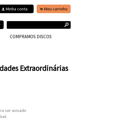
Minha conta
Meu carrinho
f
.
s
r
COMPRAMOS DISCOS
idades Extraordinárias
ra ser avisado
vel.