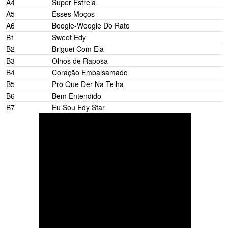
A4
Super Estrela
A5
Esses Moços
A6
Boogie-Woogie Do Rato
B1
Sweet Edy
B2
Briguei Com Ela
B3
Olhos de Raposa
B4
Coração Embalsamado
B5
Pro Que Der Na Telha
B6
Bem Entendido
B7
Eu Sou Edy Star