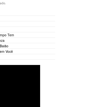
ado.
empo Tem
eza
Baião
Sem Você