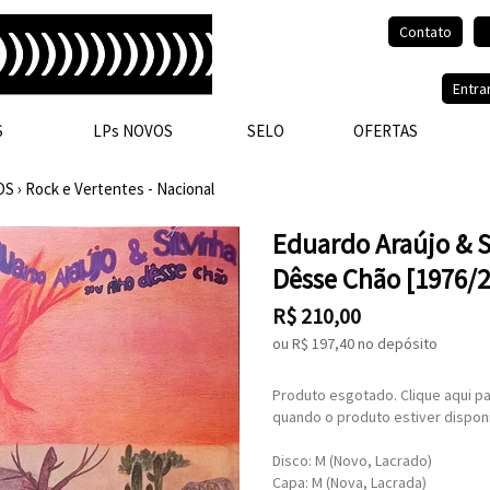
Contato
Olá, visitante.
Entra
S
LPs NOVOS
SELO
OFERTAS
OS
›
Rock e Vertentes - Nacional
Eduardo Araújo & Si
Dêsse Chão [1976/2
R$
210,00
ou R$
197,40
no depósito
Produto esgotado. Clique aqui pa
quando o produto estiver disponí
Disco: M (Novo, Lacrado)
Capa: M (Nova, Lacrada)