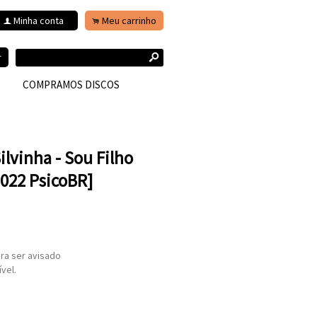
Minha conta
Meu carrinho
f
.
s
r
COMPRAMOS DISCOS
lvinha - Sou Filho
022 PsicoBR]
ra ser avisado
vel.