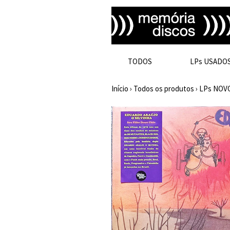
TODOS
LPs USADO
Início
›
Todos os produtos
›
LPs NOV