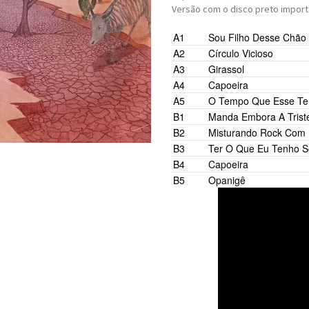
Versão com o disco preto import
A1
Sou Filho Desse Chão
A2
Círculo Vicioso
A3
Girassol
A4
Capoeira
A5
O Tempo Que Esse T
B1
Manda Embora A Trist
B2
Misturando Rock Com 
B3
Ter O Que Eu Tenho 
B4
Capoeira
B5
Opanigê