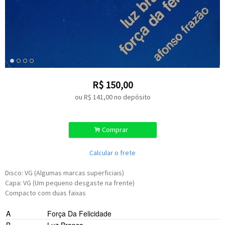
R$
150,00
ou R$
141,00
no depósito
.
Comprar
Calcular o frete
Disco: VG (Algumas marcas superficiais)
Capa: VG (Um pequeno desgaste na frente)
Compacto com duas faixas
Felipe Vagner
A
Força Da Felicidade
Acê