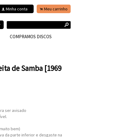
Minha conta
Meu carrinho
f
.
s
r
COMPRAMOS DISCOS
ceita de Samba [1969
ra ser avisado
vel.
 muito bem)
iva da parte inferior e desgaste na