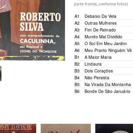
parte frontal, conforme fotos)
A1
Debaixo Da Vela
A2
Outras Mulheres
A3
Fim De Reinado
A4
Mundo Mal Dividido
A5
O Sol Em Meu Jardim
A6
Meu Pranto Ninguém Vê
B1
A Maior Maria
B2
Lindaura
B3
Dois Corações
B4
Não Persista
B5
Na Virada Da Montanha
B6
Bonde De São Januário