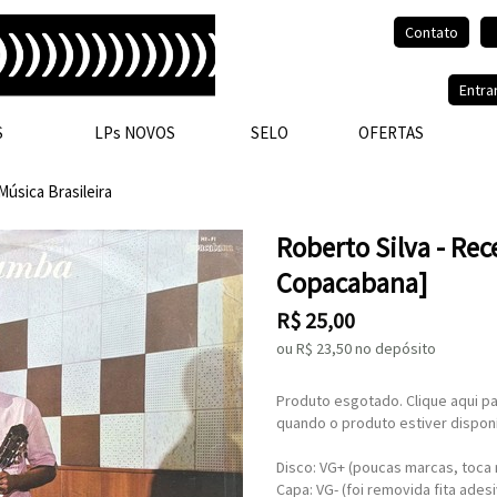
Contato
Olá, visitante.
Entra
S
LPs NOVOS
SELO
OFERTAS
Música Brasileira
Roberto Silva - Re
Copacabana]
R$
25,00
ou R$
23,50
no depósito
Produto esgotado. Clique aqui pa
quando o produto estiver disponí
Disco: VG+ (poucas marcas, toca
Capa: VG- (foi removida fita ades