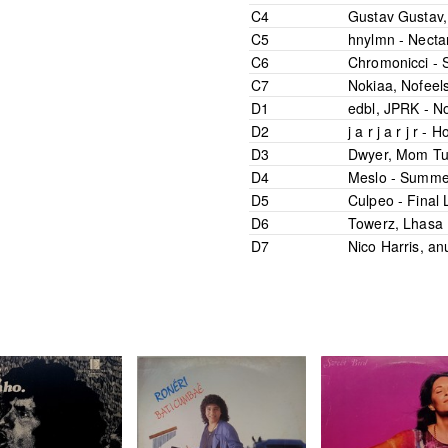
C4
Gustav Gustav
C5
hnylmn -
Necta
C6
Chromonicci -
C7
Nokiaa
,
Nofeel
D1
edbl
,
JPRK -
No
D2
j a r j a r j r -
Ho
D3
Dwyer
,
Mom Tu
D4
Meslo -
Summe
D5
Culpeo -
Final 
D6
Towerz
,
Lhasa 
D7
Nico Harris
,
an