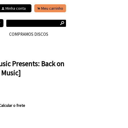
Minha conta
Meu carrinho
f
.
s
r
COMPRAMOS DISCOS
usic Presents: Back on
 Music]
Calcular o frete