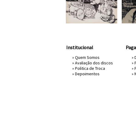
Institucional
Pag
»
Quem Somos
» 
»
Avaliação dos discos
»
»
Politica de Troca
»
»
Depoimentos
»