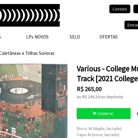
Contato
Olá, visitante.
Entra
S
LPs NOVOS
SELO
OFERTAS
Coletâneas e Trilhas Sonoras
Various - College M
Track [2021 College
R$
265,00
ou R$
249,10
no depósito
.
Comprar
Disco: M (duplo, lacrado)
Capa: M (novo, lacrado)