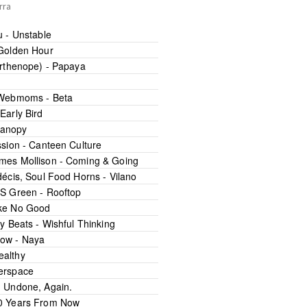
rra
u -
Unstable
Golden Hour
arthenope) -
Papaya
Webmoms -
Beta
-
Early Bird
anopy
ssion -
Canteen Culture
mes Mollison -
Coming & Going
décis
,
Soul Food Horns -
Vilano
S Green -
Rooftop
e No Good
fy Beats -
Wishful Thinking
low -
Naya
ealthy
erspace
-
Undone, Again.
0 Years From Now