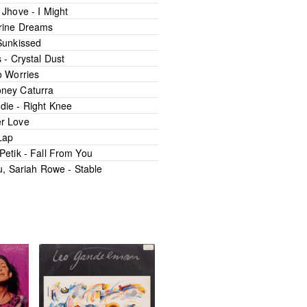
,
Jhove -
I Might
rine Dreams
Sunkissed
s -
Crystal Dust
 Worries
ney Caturra
die -
Right Knee
r Love
Lap
Petik -
Fall From You
u
,
Sariah Rowe -
Stable