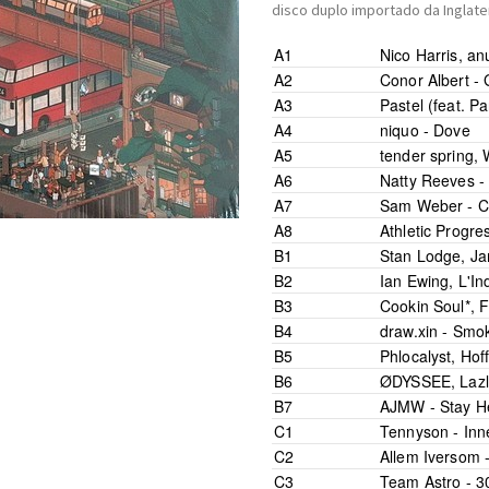
disco duplo importado da Inglate
A1
Nico Harris
,
an
A2
Conor Albert -
A3
Pastel (feat. P
A4
niquo -
Dove
A5
tender spring
,
A6
Natty Reeves 
A7
Sam Weber -
C
A8
Athletic Progre
B1
Stan Lodge
,
Ja
B2
Ian Ewing
,
L'In
B3
Cookin Soul*
,
F
B4
draw.xin -
Smok
B5
Phlocalyst
,
Hof
B6
ØDYSSEE
,
Laz
B7
AJMW -
Stay H
C1
Tennyson -
Inn
C2
Allem Iversom 
C3
Team Astro -
3