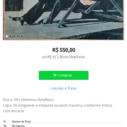
R$
550,00
ou R$
517,00
no depósito
.
Comprar
Calcular o frete
Disco: VG+ (mínimos detalhes)
Capa: VG (ringwear e etiqueta na parte traseira, conforme fotos)
com encarte
A1
Homem de Trinta
A2
Na Captura