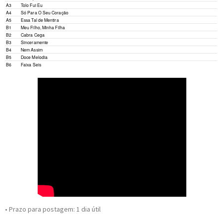
A3
Tolo Fui Eu
A4
Só Para O Seu Coração
A5
Essa Tal de Mentira
B1
Meu Filho, Minha Filha
B2
Cabra Cega
B3
Sinceramente
B4
Nem Assim
B5
Doce Melodia
B6
Faixa Seis
• Prazo para postagem:
1 dia útil