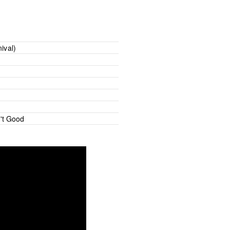
ival)
n't Good