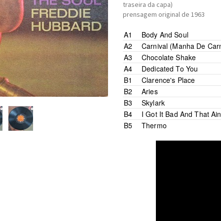
traseira da capa)
prensagem original de 1963
A1
Body And Soul
A2
Carnival (Manha De Carn
A3
Chocolate Shake
A4
Dedicated To You
B1
Clarence's Place
B2
Aries
B3
Skylark
B4
I Got It Bad And That Ai
B5
Thermo