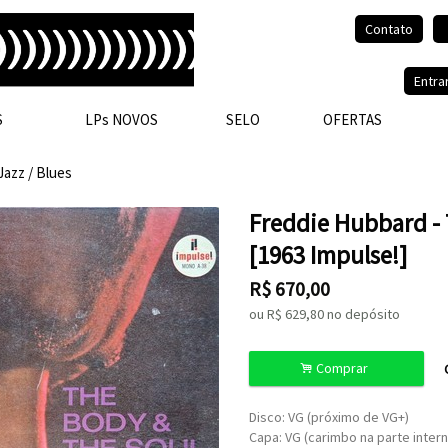
Contato
Olá, visitante.
Entra
S
LPs NOVOS
SELO
OFERTAS
Jazz / Blues
Freddie Hubbard -
[1963 Impulse!]
R$
670,00
ou R$
629,80
no depósito
.
Comprar
Disco: VG (próximo de VG+)
Capa: VG (carimbo na parte inter