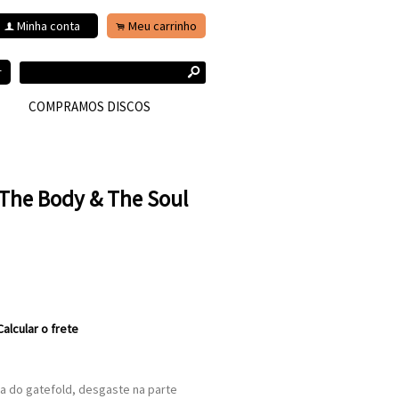
Minha conta
Meu carrinho
f
.
s
r
COMPRAMOS DISCOS
 The Body & The Soul
Calcular o frete
na do gatefold, desgaste na parte