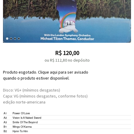
R$
120,00
ou R$
112,80
no depósito
Produto esgotado. Clique aqui para ser avisado
quando o produto estiver disponível.
Disco: VG+ (mínimos desgastes)
Capa: VG (mínimos desgastes, conforme fotos)
edição norte-americana
A1
Power Of Love
A2
Vision Is A Naked Sword
A3
Smile Of The Beyond
B1
Wings Of Karma
B2
Hymn To Him