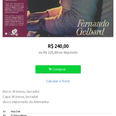
R$
240,00
ou R$
225,60
no depósito
.
Comprar
Calcular o frete
Disco: M (novo, lacrado)
Capa: M (nova, lacrada)
disco importado da Alemanha
A1
Hola Didi
A2
El Señor Mayor