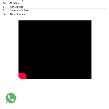
A3
Mojo Uno
B1
Alevacolariea
B2
Sombrero De Flores
B3
Chau, Ambrosio