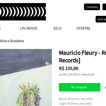
Contato
Olá, visitante.
Entra
S
LPs NOVOS
SELO
OFERTAS
Música Brasileira
Mauricio Fleury - R
Records]
R$
235,00
ou R$
220,90
no depósito
.
Comprar
Disco: M (novo, lacrado)
Capa: M (nova, lacrada)