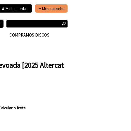
Minha conta
Meu carrinho
f
.
s
r
COMPRAMOS DISCOS
evoada [2025 Altercat
Calcular o frete