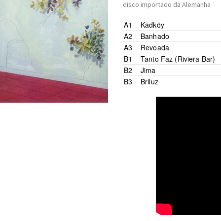
disco importado da Alemanha
A1
Kadköy
A2
Banhado
A3
Revoada
B1
Tanto Faz (Riviera Bar)
B2
Jima
B3
Briluz