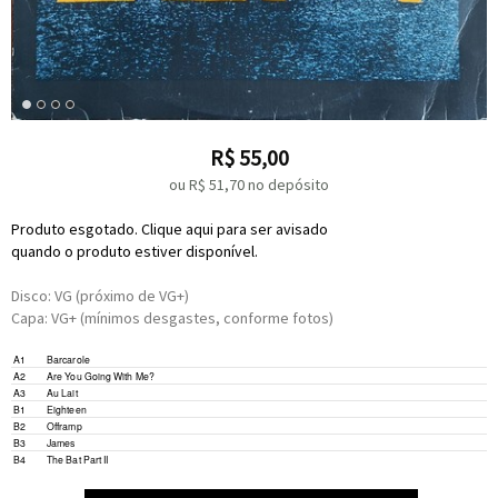
R$
55,00
ou R$
51,70
no depósito
Produto esgotado. Clique aqui para ser avisado
quando o produto estiver disponível.
Disco: VG (próximo de VG+)
Capa: VG+ (mínimos desgastes, conforme fotos)
A1
Barcarole
A2
Are You Going With Me?
A3
Au Lait
B1
Eighteen
B2
Offramp
B3
James
B4
The Bat Part II