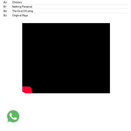
A3
Choices
B1
Nothing Personal
B2
The Cost Of Living
B3
Original Rays