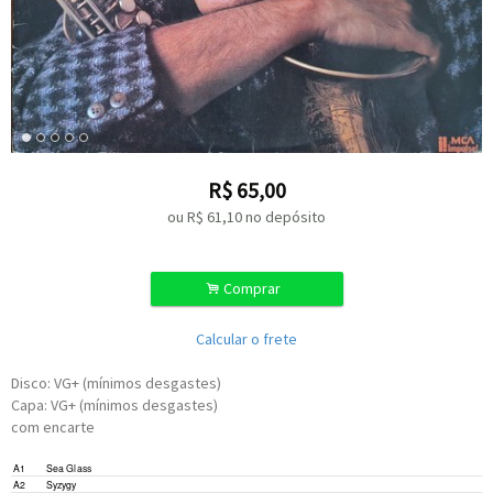
R$
65,00
ou R$
61,10
no depósito
.
Comprar
Calcular o frete
Disco: VG+ (mínimos desgastes)
Capa: VG+ (mínimos desgastes)
com encarte
A1
Sea Glass
A2
Syzygy